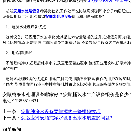
贵阳鑫源环保科技有限公司为您免费提供
安顺纯净水处理设备
超滤
安顺水处理设备
种类比较多,工作效率也比较高,溶剂和小分子物质通过
设备应用特广泛.那么超滤
安顺水处理设备
优点和用途有哪些?
1、超滤水处理设备优点
这种设备广泛应用于水的净化,尤其是技术含量逐渐的提升,在溶液分离,浓缩
对也比较简单,不需要进行加热,避免了浪费能源,还降低运行,设备装置占地面积
2、用途有哪些?
不管是纯净水,还是超纯净水,以及医用无菌热源水,包括工业用饮料,矿泉水净化
途特别广.
超滤水处理设备的优点多,用途广,目前使用频率比较高.但作为用户在购买时,
产能力强,质量在同行业当中排在前列,性价比又比较高,售后服务做的又很到位
安顺纯净水处理设备哪家好？安顺桶装水生产设备报价是多少？
电话:17385510631
上一条：
安顺纯净水设备要掌握的一些维修技巧
下一条：
怎么应对安顺纯净水设备出水水质差的问题?
相关新闻