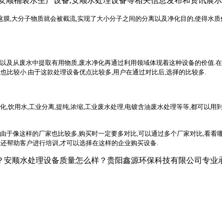
,安顺桶装水生产设备,安顺水处理设备等相关信息发布和资讯展
这膜,大分子物质就会被截流,实现了大小分子之间的分离以及净化目的,使得水质
,以及从废水中提取有用物质,废水净化再通过利用领域体现着这种设备的价值.
也比较小.由于这款处理设备优点比较多,用户在通过对比后,选择的比较多.
,饮用水,工业分离,提纯,浓缩,工业废水处理,电镀含油废水处理等等,都可以用
由于像这样的厂家也比较多,购买时一定要多对比,可以通过多个厂家对比,看看哪
,还帮助客户进行培训,才可以选择在这样的企业购买设备.
安顺水处理设备质量怎么样？贵阳鑫源环保科技有限公司专业承接