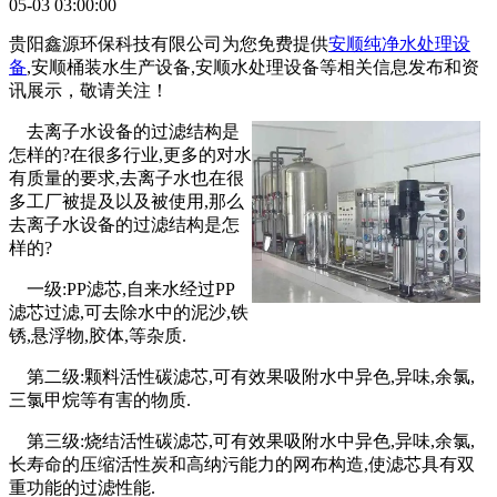
05-03 03:00:00
贵阳鑫源环保科技有限公司为您免费提供
安顺纯净水处理设
备
,安顺桶装水生产设备,安顺水处理设备等相关信息发布和资
讯展示，敬请关注！
去离子水设备的过滤结构是
怎样的?在很多行业,更多的对水
有质量的要求,去离子水也在很
多工厂被提及以及被使用,那么
去离子水设备的过滤结构是怎
样的?
一级:PP滤芯,自来水经过PP
滤芯过滤,可去除水中的泥沙,铁
锈,悬浮物,胶体,等杂质.
第二级:颗料活性碳滤芯,可有效果吸附水中异色,异味,余氯,
三氯甲烷等有害的物质.
第三级:烧结活性碳滤芯,可有效果吸附水中异色,异味,余氯,
长寿命的压缩活性炭和高纳污能力的网布构造,使滤芯具有双
重功能的过滤性能.